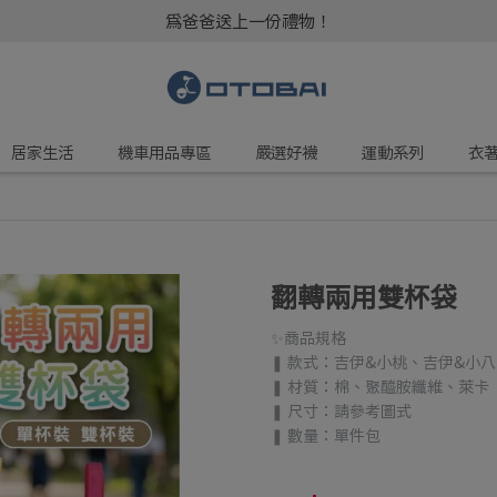
為爸爸送上一份禮物！
居家生活
機車用品專區
嚴選好襪
運動系列
衣
翻轉兩用雙杯袋
✨商品規格
❚ 款式：吉伊&小桃、吉伊&小
❚ 材質：棉、聚醯胺纖維、萊卡
❚ 尺寸：請參考圖式
❚ 數量：單件包