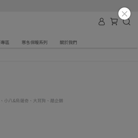
著專區
寒冬保暖系列
關於我們
八、小八&烏薩奇、大耳狗、酷企鵝