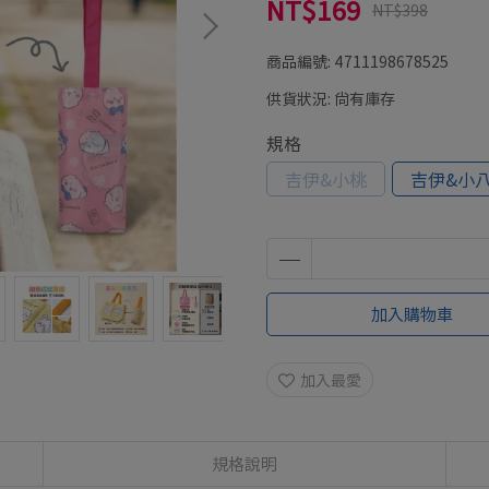
NT$169
NT$398
商品編號:
4711198678525
供貨狀況:
尚有庫存
規格
吉伊&小桃
吉伊&小
加入購物車
加入最愛
規格說明