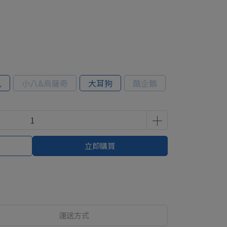
八
小八&烏薩奇
大耳狗
酷企鵝
立即購買
運送方式