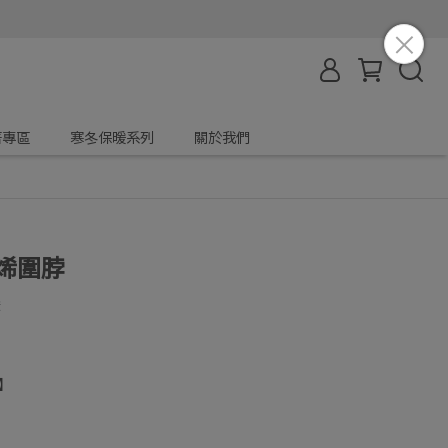
著專區
寒冬保暖系列
關於我們
烯圍脖
暖
】