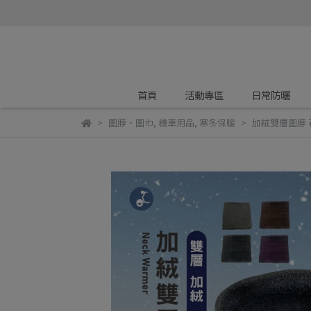
首頁
活動專區
日常防曬
圍脖、圍巾
,
機車用品
,
寒冬保暖
加絨雙層圍脖 