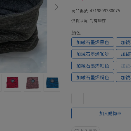
商品編號:
4719899380075
供貨狀況:
尚有庫存
顏色
加絨石墨烯黑色
加絨
加絨石墨烯咖啡
加絨
加絨石墨烯紅色
加絨
加絨石墨烯粉色
加絨
加入購物車