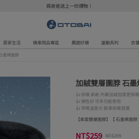
為爸爸送上一份禮物！
居家生活
機車用品專區
嚴選好襪
運動系列
衣
石墨烯圍脖
加絨雙層圍脖 石墨
👍 保暖 柔軟 內裏加絨加厚更保
👍 彈性好 可多功能使用
👍 早晚溫差大 騎車保暖首選
【素面雙層圍脖】【 石墨烯圍脖 
NT$259
NT$299