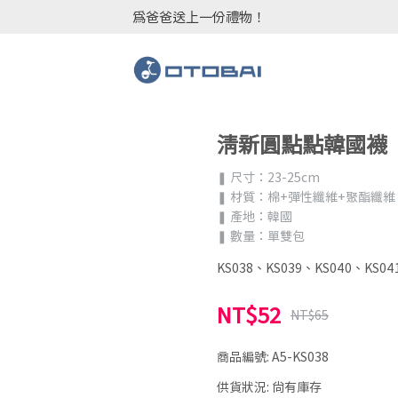
為爸爸送上一份禮物！
點點韓國襪
清新圓點點韓國襪
❚ 尺寸：23-25cm
❚ 材質：棉+彈性纖維+聚酯纖維
❚ 產地：韓國
❚ 數量：單雙包
KS038、KS039、KS040、KS04
NT$52
NT$65
商品編號:
A5-KS038
供貨狀況:
尚有庫存