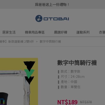
為爸爸送上一份禮物！
居家生活
機車用品專區
嚴選好襪
運動系列
衣
襪季】新款運動襪 2雙9折
數字中筒騎行襪
數字中筒騎行襪
❚ 款式：數字款
❚ 尺寸：24-28cm
❚ 產地：中國
❚ 數量：單雙包
NT$189
NT$378