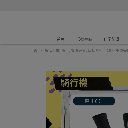
首頁
活動專區
日常防曬
新品上市
,
襪子
,
嚴選好襪
,
運動系列
,
【暑假出遊好