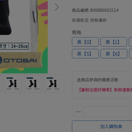
商品編號:
800880001514
供貨狀況:
尚有庫存
規格
黑【0】
黑【1】
黑【5】
黑【6】
此商品參與的優惠活動
【暑假出遊好襪季】新款運動襪
加入購物車