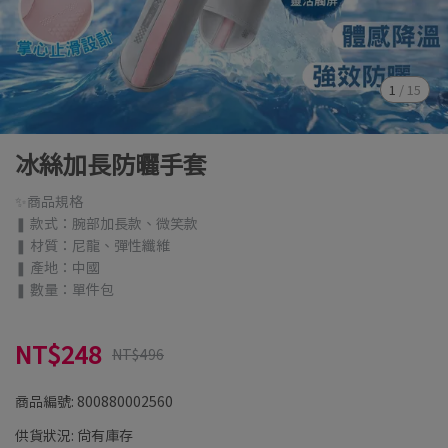
1
/
15
冰絲加長防曬手套
✨商品規格
❚ 款式：腕部加長款、微笑款
❚ 材質：尼龍、彈性纖維
❚ 產地：中國
❚ 數量：單件包
NT$248
NT$496
商品編號:
800880002560
供貨狀況:
尚有庫存