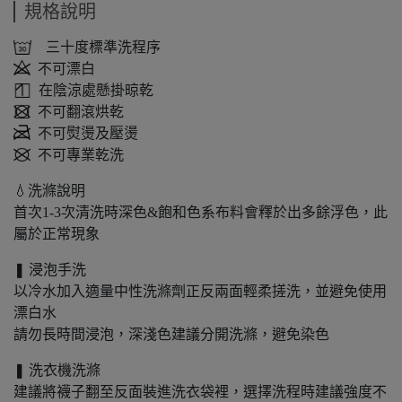
規格說明
三十度標準洗程序
不可漂白
在陰涼處懸掛晾乾
不可翻滾烘乾
不可熨燙及壓燙
不可專業乾洗
💧洗滌說明
首次1-3次清洗時深色&飽和色系布料會釋於出多餘浮色，此
屬於正常現象
❚ 浸泡手洗
以冷水加入適量中性洗滌劑正反兩面輕柔搓洗，並避免使用
漂白水
請勿長時間浸泡，深淺色建議分開洗滌，避免染色
❚ 洗衣機洗滌
建議將襪子翻至反面裝進洗衣袋裡，選擇洗程時建議強度不