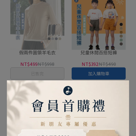
假兩件圓領羊毛衣
兒童休閒百搭短褲
NT$499
NT$998
NT$392
NT$490
已售完
加入購物車