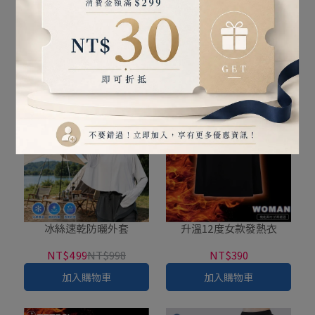
兒童圓領純棉T恤
冰絲涼感運動褲
NT$288
NT$360
NT$688
NT$860
加入購物車
加入購物車
冰絲速乾防曬外套
升溫12度女款發熱衣
NT$499
NT$998
NT$390
加入購物車
加入購物車